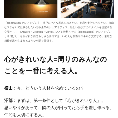
【creamaison クレアメゾン】 神戸に小さな基点をおきたい、支店や支社を作りたい、自由
なスタイルで仕事をしたい方や企業のシェアオフィス。新しい働き方のスタイルを提案する
空間として、Creative・Creation・Clever...などを連想させる〈creamaison〉クレアメゾン
と名付けた。それぞれが自分らしさを発揮でき、いろんな個性やスキルが交差する、素敵な
相乗効果が生まれるような空間を目指す。
心がきれいな人=周りのみんなの
ことを一番に考える人。
今、どういう人材を求めているの？
まずは、第一条件として「心がきれいな人」。
思いやりがあって、隣の人が困ってたら手を差し伸べる、
仲間を大切にする人。