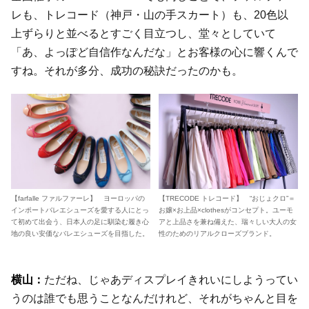
レも、トレコード（神戸・山の手スカート）も、20色以
上ずらりと並べるとすごく目立つし、堂々としていて
「あ、よっぽど自信作なんだな」とお客様の心に響くんで
すね。それが多分、成功の秘訣だったのかも。
【farfalle ファルファーレ】 ヨーロッパの
【TRECODE トレコード】 “おじょクロ”＝
インポートバレエシューズを愛する人にとっ
お嬢×お上品×clothesがコンセプト。ユーモ
て初めて出会う、日本人の足に馴染む履き心
アと上品さを兼ね備えた、瑞々しい大人の女
地の良い安価なバレエシューズを目指した。
性のためのリアルクローズブランド。
ただね、じゃあディスプレイきれいにしようってい
うのは誰でも思うことなんだけれど、それがちゃんと目を