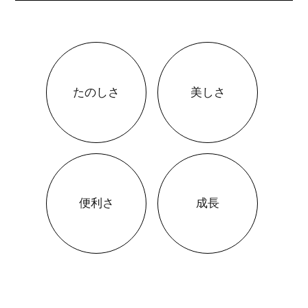
たのしさ
美しさ
便利さ
成長