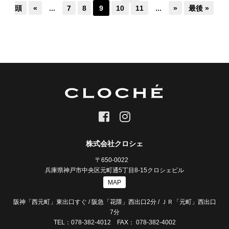
頭
«
...
7
8
9
10
11
...
»
最後 »
株式会社クロシェ
〒650-0022
兵庫県神戸市中央区元町通5丁目8-15クロシェビル
MAP
阪神「西元町」東出口すぐ / 阪急「花隈」西出口2分 / ＪＲ「元町」西出口
7分
TEL：078-382-4012 FAX： 078-382-4002